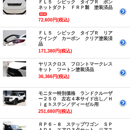
ＦＬ５ シビック タイプＲ ボン
※メンテナンス中はZEUSカード決済
ネットダクト ＦＲＰ製 塗装済品
が出来ません。
2025/8/1 >> 2025年9月 営業カレンダーアップ
2025/7/28 >> 夏季休暇のお知らせ 詳細は
コチラ
72,600円(税込)
2025/7/1 >> 超PayPay祭 Amazonギフトカード大還
元祭 スタート
ＦＬ５ シビック タイプＲ リア
2025/7/1 >> 2025年8月 営業カレンダーアップ
ウイング カーボン クリア塗装済
2025/6/2 >> 2025年7月 営業カレンダーアップ
品
2025/5/22 >> 2025/6/22 楽天ペイ システムメンテ
171,380円(税込)
ナンス 2:45 ～ 5:15
※メンテナンス中は楽天ペイ決済が
ヤリスクロス フロントマークレス
出来ません。
キット ツートン塗装済品
2025/5/1 >> 2025年6月 営業カレンダーアップ
36,366円(税込)
2025/4/1 >> 2025年5月 営業カレンダーアップ
2025/3/3 >> 2025年4月 営業カレンダーアップ
2025/3/1 >> 超PayPay祭 スタート
モニター特別価格 ランドクルーザ
2025/2/3 >> 2025年3月 営業カレンダーアップ
ー２５０ 左右４本サイド出し／Ｈ
2025/1/6 >> 2025年2月 営業カレンダーアップ
ｉｇｈステン／ディーゼル用
2024/12/13 >> 2025/1/8 システムメンテナンス
251,680円(税込)
0:00～5:00
※メンテナンス中はショップのご利
用が出来ません。
ＲＰ６－８ ステップワゴン ＳＰ
2024/12/2 >> 2025年1月 営業カレンダーアップ
ＡＤＡ エアロ３点セット リアス