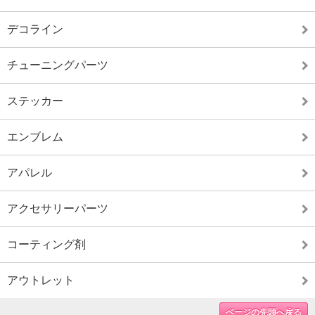
※メンテナンス中は決済処理が行え
ない可能性がございます。
デコライン
2024/6/14 >> 2024/6/26 システムメンテナンス
0:00～5:00
※メンテナンス中はショップのご利
チューニングパーツ
用が出来ません。
2024/5/31 >> 2024年7月 営業カレンダーアップ
ステッカー
2024/5/22 >> 2024/5/27 PayPay システムメンテ
ナンス 1:30～5:00
※メンテナンス中はPayPayのご利
エンブレム
用が出来ません。
2024/5/1 >> 2024年6月 営業カレンダーアップ
アパレル
2024/4/25 >> Gクラス用 鍛造ホイール リリース
2024/4/1 >> 2024年5月 営業カレンダーアップ
2024/3/14 >> 2024/3/18(月) 2:00～4:00 決済シス
アクセサリーパーツ
テムメンテナンス
※コンビニ決済/Amazon
コーティング剤
pay/PayPay/楽天ペイの利用が不可となります。
2024/3/1 >> 2024年4月 営業カレンダーアップ
2024/2/19 >> FL5 シビック タイプＲ フロトリッ
アウトレット
プスポイラー リリース
2024/2/9 >> 40系アルファード／ヴェルファイア パ
ページの先頭へ戻る