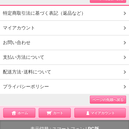
ーフェクトダンパー 取り扱い開始
2024/2/1 >> 2024年3月 営業カレンダーアップ
2024/1/11 >> 60プリウス エアロ リリース
特定商取引法に基づく表記（返品など）
2024/1/10 >> 2024/1/21 楽天ペイ システムメンテ
ナンス 2:30～2:50
マイアカウント
※メンテナンス中は楽天ペイのご
利用が出来ません。
2024/1/5 >> 2024年2月 営業カレンダーアップ
お問い合わせ
2023/12/27 >> 2024/1/10 サーバーメンテナンス
0:00～5:00
支払い方法について
※メンテナンス中はショップのご
利用が出来ません。
2023/12/1 >> 2024年1月 営業カレンダーアップ
配送方法･送料について
2023/11/27 >>
年末年始休業に関するお知らせ
詳細
は
コチラ
プライバシーポリシー
2023/11/1 >> PayPayジャンボ 超P祭 スタート
2023/11/1 >> 2023年12月 営業カレンダーアップ
2023/10/12 >> Amazon ギフトカード 大還元祭
ページの先頭へ戻る
スタート
2023/10/2 >> 2023年11月 営業カレンダーアップ
ホーム
カート
マイアカウント
2023/9/1 >> RP5/6/7 ステップワゴン SPADA エ
アロ リリース
2023/9/1 >> 2023年10月 営業カレンダーアップ
表示切替 :
スマートフォン
|
PC版