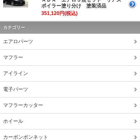
2024/11/28 >>
ポイラー塗り分け 塗装済品
年末年始休業に関するお知らせ
詳細
は
コチラ
351,120円(税込)
2024/11/11 >> 2024/11/18 システムメンテナンス
4:00～6:00
カテゴリー
※メンテナンス中はクレジットカー
ド決済のご利用が出来ません。
エアロパーツ
2024/11/1 >> 2024年12月 営業カレンダーアップ
2024/10/7 >> LC500用 鍛造ホイール リリース
2024/10/2 >> 2024/10/7 システムメンテナンス
マフラー
2:00～4:00
※メンテナンス中はカード決済処理
アイライン
が行えない可能性がございます。
2024/10/1 >> 2024年11月 営業カレンダーアップ
2024/9/20 >> MagiVeil インテリアコートスプレー
電子パーツ
／オリジナルクリーナー リリース 2024/9/2 >>
2024年10月 営業カレンダーアップ
マフラーカッター
2024/8/1 >> 2024年9月 営業カレンダーアップ
2024/7/16 >> FL5 シビック タイプＲ カーボン
製 リアウイング リリース
ホイール
2024/6/28 >> 2024年8月 営業カレンダーアップ
2024/6/24 >> 2024/7/2 システムメンテナンス
カーボンボンネット
10:30～14:00