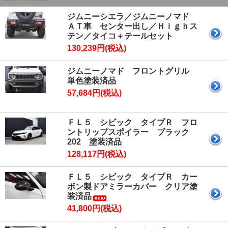
2026/4/1 >>
原材料供給不安定化に伴う受注に関する
ジムニーシエラ／ジムニーノマド
ご案内
詳細は
コチラ
ＡＴ車 センター出し／Ｈｉｇｈス
2026/4/1 >> 2026年5月 営業カレンダーアップ
テン／タイコ＋テールセット
2026/3/2 >> 2026年4月 営業カレンダーアップ
2026/1/30 >> 2026年3月 営業カレンダーアップ
130,239円(税込)
2026/1/20 >> 2026/2/9 イプシロン決済サービス
システムメンテナンス 2:00 ～ 5:30
ジムニーノマド フロントグリル
※メンテナンス中は楽天ペ
単色塗装済品
イ/Amazon Pay/PayPay/コンビニ決済が出来ません。
57,684円(税込)
2026/1/5 >> 2026年2月 営業カレンダーアップ
2025/12/1 >> PayPayスクラッチくじキャンペーンス
タート！！ 12/28まで
ＦＬ５ シビック タイプＲ フロ
2025/12/1 >> 2026年1月 営業カレンダーアップ
ントリップスポイラー ブラック
2025/11/28 >>
年末年始休業に関するお知らせ
詳細
202 塗装済品
は
コチラ
128,117円(税込)
2025/10/31 >> 2025年12月 営業カレンダーアップ
2025/9/30 >> 2025年11月 営業カレンダーアップ
ＦＬ５ シビック タイプＲ カー
2025/9/22 >> ランドクルーザー２５０ 左右４本サ
ボン製ドアミラーカバー クリア塗
イド出しマフラー リリース
装済品
2025/9/1 >> 2025年10月 営業カレンダーアップ
41,800円(税込)
2025/8/4 >> 2025/8/19 ZEUS カード決済 システ
ムメンテナンス 2:00 ～ 6:00