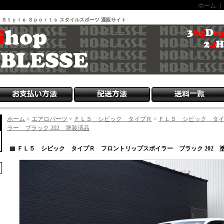
ホーム
 Ｓｔｙｌｅ Ｓｐｏｒｔｓ スタイルスポーツ 通販サイト
ホーム
>
エアロパーツ
>
ＦＬ５ シビック タイプＲ
>
ＦＬ５ シビック タ
ラー ブラック 202 塗装済品
ＦＬ５ シビック タイプＲ フロントリップスポイラー ブラック 202 