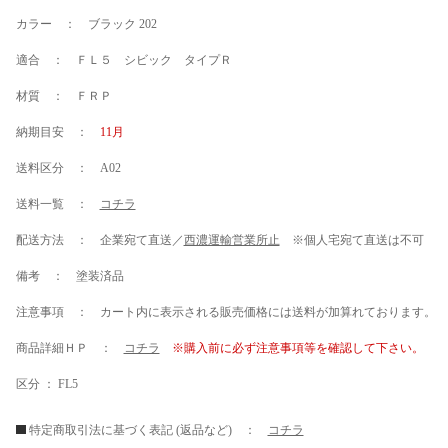
カラー ： ブラック 202
適合 ： ＦＬ５ シビック タイプＲ
材質 ： ＦＲＰ
納期目安 ：
11月
送料区分 ： A02
送料一覧 ：
コチラ
配送方法 ： 企業宛て直送／
西濃運輸営業所止
※個人宅宛て直送は不可
備考 ： 塗装済品
注意事項 ： カート内に表示される販売価格には送料が加算れております。
商品詳細ＨＰ ：
コチラ
※購入前に必ず注意事項等を確認して下さい。
区分 ： FL5
特定商取引法に基づく表記 (返品など) ：
コチラ